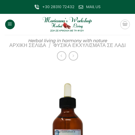
Μετάβαση
+30 28310 72432
MAIL US
στο
περιεχόμενο
Herbal living in harmony with nature
ΑΡΧΙΚΉ ΣΕΛΊΔΑ
/
ΦΥΣΙΚΆ ΕΚΧΥΛΊΣΜΑΤΑ ΣΕ ΛΆΔΙ