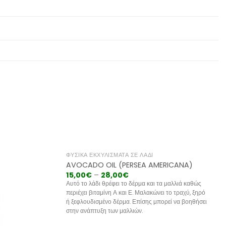
ΦΥΣΙΚΆ ΕΚΧΥΛΊΣΜΑΤΑ ΣΕ ΛΆΔΙ
AVOCADO OIL (PERSEA AMERICANA)
15,00
€
–
28,00
€
Αυτό το λάδι θρέφει το δέρμα και τα μαλλιά καθώς
περιέχει βιταμίνη Α και Ε. Μαλακώνει το τραχύ, ξηρό
ή ξεφλουδισμένο δέρμα. Επίσης μπορεί να βοηθήσει
στην ανάπτυξη των μαλλιών.