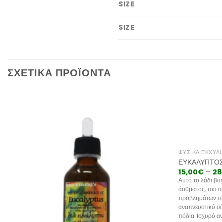
SIZE
SIZE
ΣΧΕΤΙΚΆ ΠΡΟΪΌΝΤΑ
ΦΥΣΙΚΆ ΕΚΧΥΛΊ
ΕΥΚΆΛΥΠΤΟΣ
15,00
€
–
28
Αυτό το λάδι βο
άσθματος, του σ
προβλημάτων στ
αναπνευστικό σύ
πόδια. Ισχυρό α