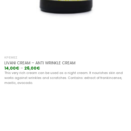
ΚΡΈΜΕΣ
LIVANI CREAM – ANTI WRINKLE CREAM
14,00
€
–
26,00
€
This very rich cream can be used as a night cream. It nourishes skin and
works against wrinkles and scratches. Contains: extract of frankincense,
mastic, avocado.