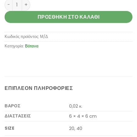
Origan (origanum heracleoticum) ποσότητα
ΠΡΟΣΘΉΚΗ ΣΤΟ ΚΑΛΆΘΙ
Κωδικός προϊόντος:
Μ/Δ
Κατηγορία:
Βότανα
ΕΠΙΠΛΈΟΝ ΠΛΗΡΟΦΟΡΊΕΣ
ΒΆΡΟΣ
0,02 κ.
ΔΙΑΣΤΆΣΕΙΣ
6 × 4 × 6 cm
SIZE
20, 40