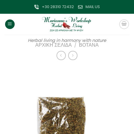
Μετάβαση
+30 28310 72432
MAIL US
στο
περιεχόμενο
Herbal living in harmony with nature
ΑΡΧΙΚΉ ΣΕΛΊΔΑ
/
ΒΌΤΑΝΑ