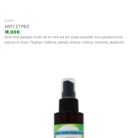
ΣΠΡΈΙ
ΑΝΤΙ ΣΤΡΕΣ
18,00
€
Αυτό είναι χρήσιμο σπρέι για το σπίτι και τον χώρο εργασίας που χαλαρώνει και
μειώνει το στρες. Περιέχει: λεβάντα, γιασεμί, υλάνγκ-υλάνγκ, σουγλίτη, αμαζονίτη.