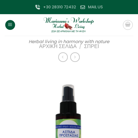
Μετάβαση
+30 28310 72432
MAIL US
στο
περιεχόμενο
Herbal living in harmony with nature
ΑΡΧΙΚΉ ΣΕΛΊΔΑ
/
ΣΠΡΈΙ