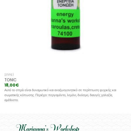
ΣΠΡΈΙ
TONIC
18,00
€
Αυτό το σπρέι είναι δυναμωτικό και αναζωογονητικό σε περίπτωση ψυχικής και
σωματικής κόπωσης. Περιέχει: περγαμόντο, λεμόνι, δυόσμο, διαυγές χαλαζία,
αμέθυστο.