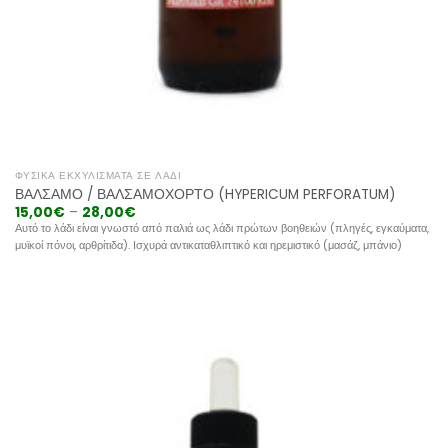
ΦΥΣΙΚΆ ΕΚΧΥΛΊΣΜΑΤΑ ΣΕ ΛΆΔΙ
ΒΆΛΣΑΜΟ / ΒΑΛΣΑΜΌΧΟΡΤΟ (HYPERICUM PERFORATUM)
15,00
€
–
28,00
€
Αυτό το λάδι είναι γνωστό από παλιά ως λάδι πρώτων βοηθειών (πληγές, εγκαύματα,
μυϊκοί πόνοι, αρθρίτιδα). Ισχυρά αντικαταθλιπτικό και ηρεμιστικό (μασάζ, μπάνιο)